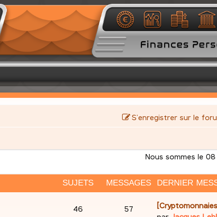
S’enregistrer sur le for
Nous sommes le 08 
SUJETS
MESSAGES
DERNIER MES
D
[Cryptomonnaies
S
M
46
57
e
par
Jacques Leb