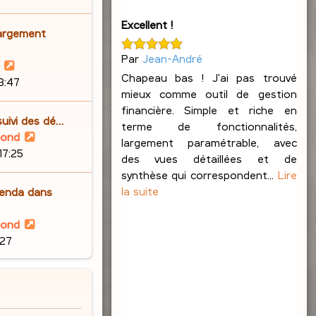
n
r
s
i
Excellent !
l
a
argement
e
e
g
r
Par
Jean-André
d
e
V
m
e
Chapeau bas ! J'ai pas trouvé
o
23:47
e
r
mieux comme outil de gestion
i
s
n
financière. Simple et riche en
r
s
suivi des dé…
i
terme de fonctionnalités,
l
a
V
lond
e
largement paramétrable, avec
e
g
o
17:25
r
des vues détaillées et de
d
e
i
m
synthèse qui correspondent...
Lire
e
r
e
la suite
enda dans
r
l
s
n
e
s
V
lond
i
d
a
o
:27
e
e
g
i
r
r
e
r
m
n
l
e
i
e
s
e