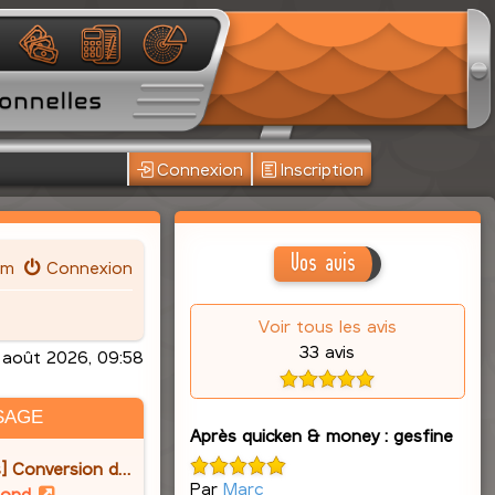
Connexion
Inscription
Vos avis
um
Connexion
Voir tous les avis
33 avis
août 2026, 09:58
SAGE
Après quicken & money : gesfine
] Conversion d…
Par
Marc
V
lond