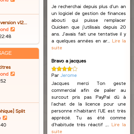
o
Je recherchai depuis plus d'un an
2
i
un logiciel de gestion de finances
r
abouti qui puisse remplacer
 version v12…
l
Quicken que j'utilisais depuis 20
V
lond
e
ans. J'avais fait une tentative il y
o
 22:48
d
a quelques années en ar...
Lire la
i
e
suite
r
SAGE
r
l
Bravo a jacques
n
e
itres
i
d
V
lond
Par
Jerome
e
e
o
6:52
r
Jacques merci Ton geste
r
i
m
commercial afin de palier au
n
r
e
surcout pris pas PayPal dû à
i
l
s
l’achat de la licence pour une
e
e
s
personne n’habitant l’UE est très
hique] Split
r
d
a
apprécié. Tu as été comme
V
e
m
e
g
d’habitude très réactif ,...
Lire la
o
9:40
e
r
e
suite
i
s