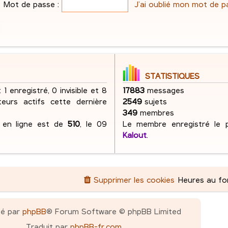
e
Mot de passe :
J’ai oublié mon mot de p
s
g
e
s
e
s
a
s
g
e
STATISTIQUES
 1 enregistré, 0 invisible et 8
17883
messages
ateurs actifs cette dernière
2549
sujets
349
membres
s en ligne est de
510
, le 09
Le membre enregistré le p
Kalout
.
Supprimer les cookies
Heures au f
pé par
phpBB
® Forum Software © phpBB Limited
Traduit par
phpBB-fr.com