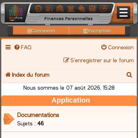
Connexion
Inscription
FAQ
Connexion
S’enregistrer sur le forum
R
Index du forum
e
Nous sommes le 07 août 2026, 15:28
Application
c
h
Documentations
Sujets :
46
e
r