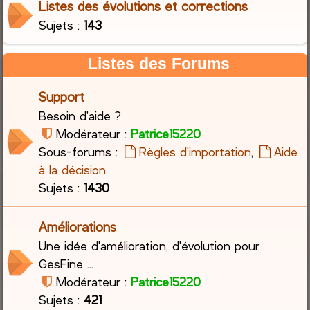
Listes des évolutions et corrections
Sujets :
143
c
h
Listes des Forums
e
Support
r
Besoin d'aide ?
Modérateur :
Patrice15220
Sous-forums :
Règles d'importation
,
Aide
à la décision
Sujets :
1430
Améliorations
Une idée d'amélioration, d'évolution pour
GesFine ...
Modérateur :
Patrice15220
Sujets :
421