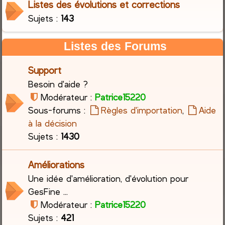
Listes des évolutions et corrections
Sujets :
143
c
h
Listes des Forums
e
Support
r
Besoin d'aide ?
Modérateur :
Patrice15220
Sous-forums :
Règles d'importation
,
Aide
à la décision
Sujets :
1430
Améliorations
Une idée d'amélioration, d'évolution pour
GesFine ...
Modérateur :
Patrice15220
Sujets :
421