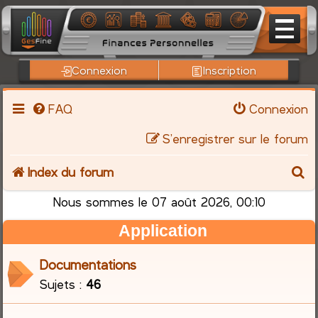
Connexion
Inscription
FAQ
Connexion
S’enregistrer sur le forum
R
Index du forum
e
Nous sommes le 07 août 2026, 00:10
Application
c
h
Documentations
Sujets :
46
e
r