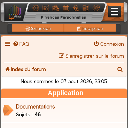
Connexion
Inscription
FAQ
Connexion
S’enregistrer sur le forum
R
Index du forum
e
Nous sommes le 07 août 2026, 23:05
Application
c
h
Documentations
Sujets :
46
e
r