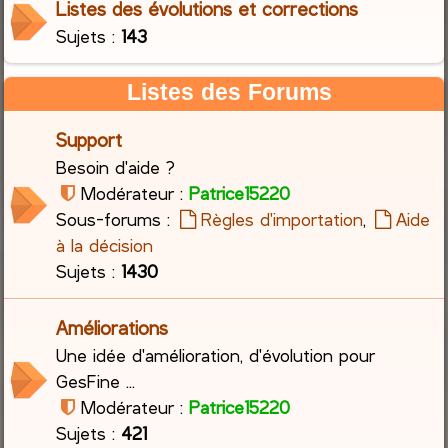
Listes des évolutions et corrections
Sujets :
143
c
h
Listes des Forums
e
Support
r
Besoin d'aide ?
Modérateur :
Patrice15220
Sous-forums :
Règles d'importation
,
Aide
à la décision
Sujets :
1430
Améliorations
Une idée d'amélioration, d'évolution pour
GesFine ...
Modérateur :
Patrice15220
Sujets :
421