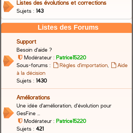
Listes des évolutions et corrections
Sujets :
143
c
h
Listes des Forums
e
Support
r
Besoin d'aide ?
Modérateur :
Patrice15220
Sous-forums :
Règles d'importation
,
Aide
à la décision
Sujets :
1430
Améliorations
Une idée d'amélioration, d'évolution pour
GesFine ...
Modérateur :
Patrice15220
Sujets :
421