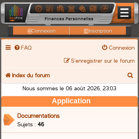
Connexion
Inscription
FAQ
Connexion
S’enregistrer sur le forum
R
Index du forum
e
Nous sommes le 06 août 2026, 23:03
Application
c
h
Documentations
Sujets :
46
e
r