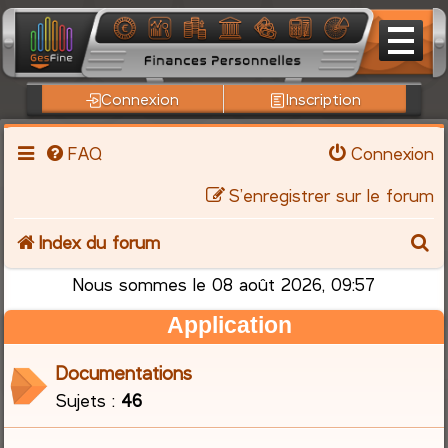
Connexion
Inscription
FAQ
Connexion
S’enregistrer sur le forum
R
Index du forum
e
Nous sommes le 08 août 2026, 09:57
Application
c
h
Documentations
Sujets :
46
e
r