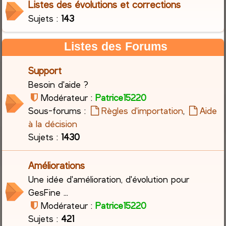
Listes des évolutions et corrections
Sujets :
143
c
h
Listes des Forums
e
Support
r
Besoin d'aide ?
Modérateur :
Patrice15220
Sous-forums :
Règles d'importation
,
Aide
à la décision
Sujets :
1430
Améliorations
Une idée d'amélioration, d'évolution pour
GesFine ...
Modérateur :
Patrice15220
Sujets :
421