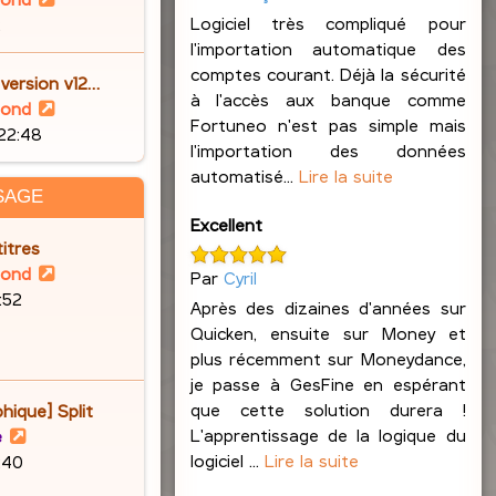
o
Logiciel très compliqué pour
2
i
l'importation automatique des
r
comptes courant. Déjà la sécurité
 version v12…
l
à l'accès aux banque comme
V
lond
e
Fortuneo n'est pas simple mais
o
 22:48
d
l'importation des données
i
e
automatisé...
Lire la suite
r
SAGE
r
l
Excellent
n
e
itres
i
d
V
lond
Par
Cyril
e
e
o
6:52
r
Après des dizaines d'années sur
r
i
m
Quicken, ensuite sur Money et
n
r
e
plus récemment sur Moneydance,
i
l
s
je passe à GesFine en espérant
e
e
s
que cette solution durera !
hique] Split
r
d
a
L'apprentissage de la logique du
V
e
m
e
g
logiciel ...
Lire la suite
o
9:40
e
r
e
i
s