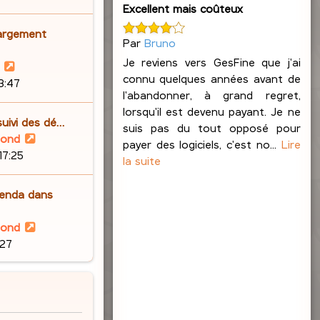
n
Excellent mais coûteux
r
s
i
l
a
argement
e
Par
Bruno
e
g
r
d
e
Je reviens vers GesFine que j'ai
V
m
e
connu quelques années avant de
o
23:47
e
r
l'abandonner, à grand regret,
i
s
n
lorsqu'il est devenu payant. Je ne
r
s
suivi des dé…
i
suis pas du tout opposé pour
l
a
V
lond
e
payer des logiciels, c'est no...
Lire
e
g
o
17:25
r
la suite
d
e
i
m
e
r
e
enda dans
r
l
s
n
e
s
V
lond
i
d
a
o
:27
e
e
g
i
r
r
e
r
m
n
l
e
i
e
s
e