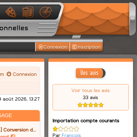
Connexion
Inscription
Vos avis
um
Connexion
Voir tous les avis
33 avis
 août 2026, 13:27
SAGE
Importation compte courants
] Conversion d…
Par
François
V
lond