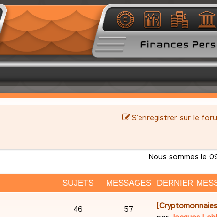
S’enregistrer sur le for
Nous sommes le 09
SUJETS
MESSAGES
DERNIER MES
D
[Cryptomonnaies
S
M
46
57
e
par
Jacques Leb