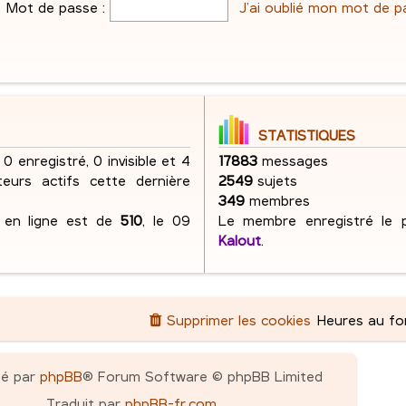
e
Mot de passe :
J’ai oublié mon mot de p
s
g
e
s
e
s
a
s
g
e
STATISTIQUES
 0 enregistré, 0 invisible et 4
17883
messages
ateurs actifs cette dernière
2549
sujets
349
membres
s en ligne est de
510
, le 09
Le membre enregistré le p
Kalout
.
Supprimer les cookies
Heures au f
pé par
phpBB
® Forum Software © phpBB Limited
Traduit par
phpBB-fr.com