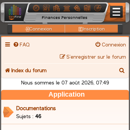
Connexion
Inscription
FAQ
Connexion
S’enregistrer sur le forum
R
Index du forum
e
Nous sommes le 07 août 2026, 07:49
Application
c
h
Documentations
Sujets :
46
e
r