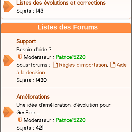
Listes des évolutions et corrections
Sujets :
143
c
h
Listes des Forums
e
Support
r
Besoin d'aide ?
Modérateur :
Patrice15220
Sous-forums :
Règles d'importation
,
Aide
à la décision
Sujets :
1430
Améliorations
Une idée d'amélioration, d'évolution pour
GesFine ...
Modérateur :
Patrice15220
Sujets :
421