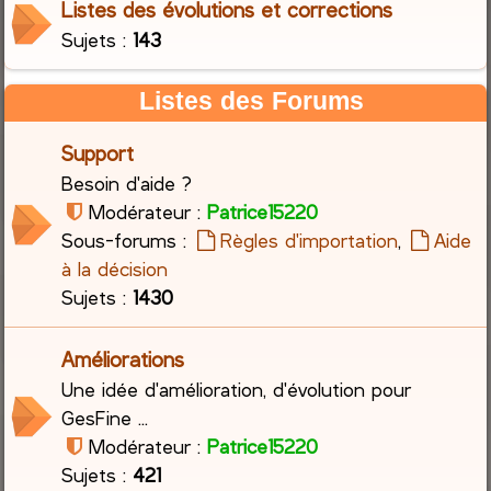
Listes des évolutions et corrections
Sujets :
143
c
h
Listes des Forums
e
Support
r
Besoin d'aide ?
Modérateur :
Patrice15220
Sous-forums :
Règles d'importation
,
Aide
à la décision
Sujets :
1430
Améliorations
Une idée d'amélioration, d'évolution pour
GesFine ...
Modérateur :
Patrice15220
Sujets :
421