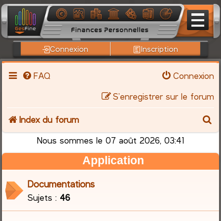
Connexion
Inscription
FAQ
Connexion
S’enregistrer sur le forum
R
Index du forum
e
Nous sommes le 07 août 2026, 03:41
Application
c
h
Documentations
Sujets :
46
e
r