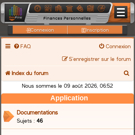
Connexion
Inscription
FAQ
Connexion
S’enregistrer sur le forum
R
Index du forum
e
Nous sommes le 09 août 2026, 06:52
Application
c
h
Documentations
Sujets :
46
e
r