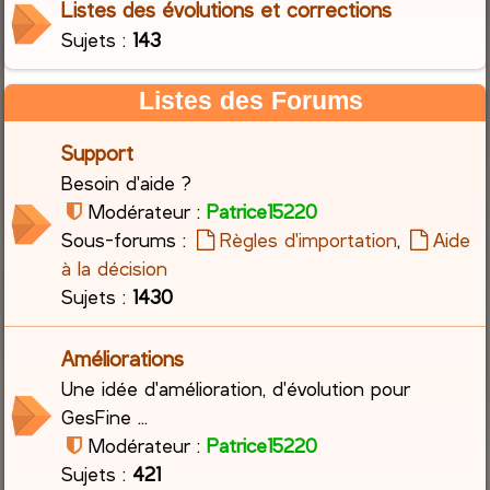
Listes des évolutions et corrections
Sujets :
143
c
h
Listes des Forums
e
Support
r
Besoin d'aide ?
Modérateur :
Patrice15220
Sous-forums :
Règles d'importation
,
Aide
à la décision
Sujets :
1430
Améliorations
Une idée d'amélioration, d'évolution pour
GesFine ...
Modérateur :
Patrice15220
Sujets :
421