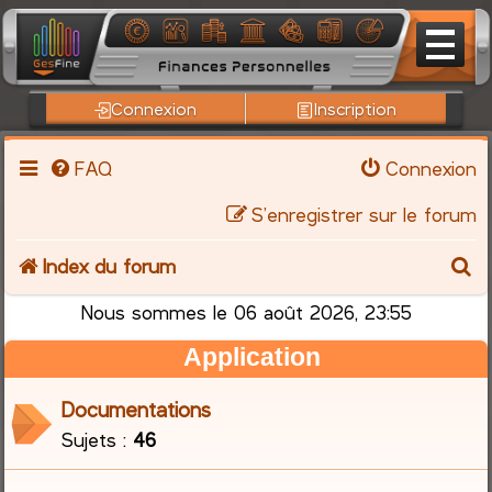
Connexion
Inscription
FAQ
Connexion
S’enregistrer sur le forum
R
Index du forum
e
Nous sommes le 06 août 2026, 23:55
Application
c
h
Documentations
Sujets :
46
e
r