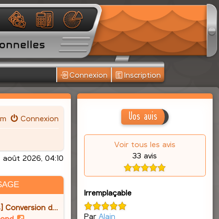
Connexion
Inscription
Vos avis
um
Connexion
Voir tous les avis
33 avis
 août 2026, 04:10
SAGE
Irremplaçable
] Conversion d…
Par
Alain
V
lond