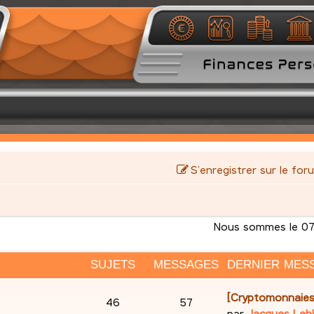
S’enregistrer sur le for
Nous sommes le 07
SUJETS
MESSAGES
DERNIER MES
D
[Cryptomonnaies
S
M
46
57
e
par
Jacques Leb