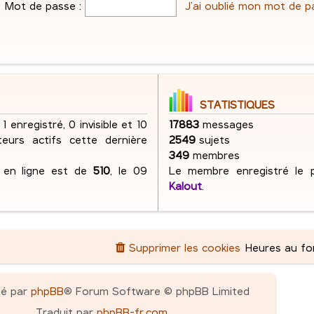
e
Mot de passe :
J’ai oublié mon mot de p
s
g
e
s
e
s
a
s
g
e
STATISTIQUES
 1 enregistré, 0 invisible et 10
17883
messages
ateurs actifs cette dernière
2549
sujets
349
membres
s en ligne est de
510
, le 09
Le membre enregistré le p
Kalout
.
Supprimer les cookies
Heures au f
pé par
phpBB
® Forum Software © phpBB Limited
Traduit par
phpBB-fr.com