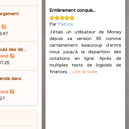
n
r
s
i
Entièrement conquis...
l
a
argement
e
e
g
r
Par
Patrice
d
e
V
m
e
J'étais un utilisateur de Money
o
23:47
e
r
depuis sa version 95 comme
i
s
n
certainement beaucoup d'entre
r
s
suivi des dé…
i
nous jusqu'à la disparition des
l
a
V
lond
e
cotations en ligne. Après de
e
g
o
17:25
r
multiples tests de logiciels de
d
e
i
m
finances ...
Lire la suite
e
r
e
enda dans
r
l
s
n
e
s
V
lond
i
d
a
o
:27
e
e
g
i
r
r
e
r
m
n
l
e
i
e
s
e