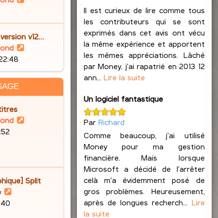
o
Il est curieux de lire comme tous
2
i
les contributeurs qui se sont
r
exprimés dans cet avis ont vécu
 version v12…
l
la même expérience et apportent
V
lond
e
les mêmes appréciations. Lâché
o
 22:48
d
par Money, j'ai rapatrié en 2013 12
i
e
ann...
Lire la suite
r
SAGE
r
l
Un logiciel fantastique
n
e
itres
i
d
V
lond
Par
Richard
e
e
o
6:52
r
Comme beaucoup, j'ai utilisé
r
i
m
Money pour ma gestion
n
r
e
financière. Mais lorsque
i
l
s
Microsoft a décidé de l'arrêter
e
e
s
celà m'a évidemment posé de
hique] Split
r
d
a
gros problèmes. Heureusement,
V
e
m
e
g
après de longues recherch...
Lire
o
9:40
e
r
e
la suite
i
s