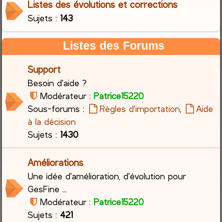
Listes des évolutions et corrections
Sujets :
143
c
h
Listes des Forums
e
Support
r
Besoin d'aide ?
Modérateur :
Patrice15220
Sous-forums :
Règles d'importation
,
Aide
à la décision
Sujets :
1430
Améliorations
Une idée d'amélioration, d'évolution pour
GesFine ...
Modérateur :
Patrice15220
Sujets :
421