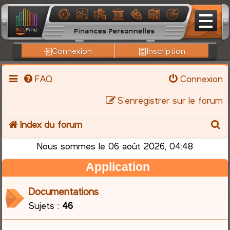
Connexion
Inscription
FAQ
Connexion
S’enregistrer sur le forum
R
Index du forum
e
Nous sommes le 06 août 2026, 04:48
Application
c
h
Documentations
Sujets :
46
e
r