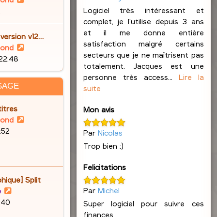
o
Logiciel très intéressant et
2
i
complet, je l'utilise depuis 3 ans
r
et il me donne entière
 version v12…
l
satisfaction malgré certains
V
lond
e
secteurs que je ne maîtrisent pas
o
 22:48
d
totalement. Jacques est une
i
e
personne très access...
Lire la
r
SAGE
r
suite
l
n
e
itres
Mon avis
i
d
V
lond
e
e
o
6:52
Par
Nicolas
r
r
i
m
Trop bien :)
n
r
e
i
l
s
Felicitations
e
e
s
hique] Split
r
d
a
Par
Michel
V
e
m
e
g
o
9:40
e
Super logiciel pour suivre ces
r
e
i
s
finances