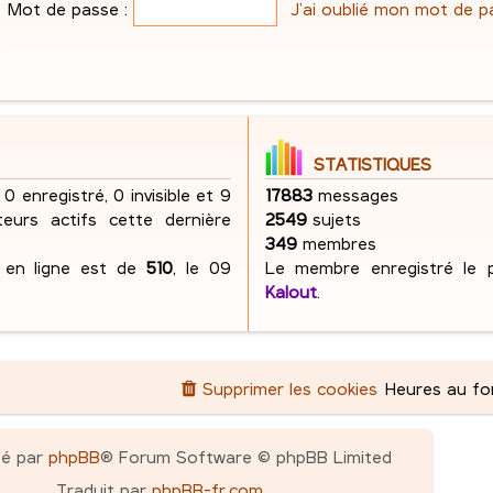
e
Mot de passe :
J’ai oublié mon mot de p
s
g
e
s
e
s
a
s
g
e
STATISTIQUES
 0 enregistré, 0 invisible et 9
17883
messages
ateurs actifs cette dernière
2549
sujets
349
membres
s en ligne est de
510
, le 09
Le membre enregistré le p
Kalout
.
Supprimer les cookies
Heures au f
pé par
phpBB
® Forum Software © phpBB Limited
Traduit par
phpBB-fr.com