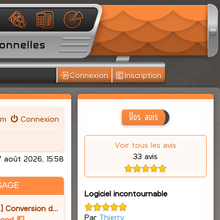
Connexion
Inscription
Vos avis
um
Connexion
Voir tous les avis
33 avis
 août 2026, 15:58
SAGE
Logiciel incontournable
] Conversion d…
Par
Thierry
V
lond