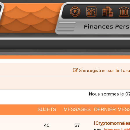
S’enregistrer sur le for
Nous sommes le 07
SUJETS
MESSAGES
DERNIER MES
D
[Cryptomonnaies
S
M
46
57
e
par
Jacques Leb