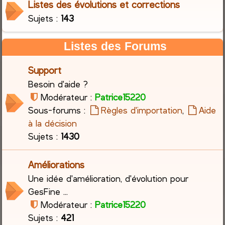
Listes des évolutions et corrections
Sujets :
143
c
h
Listes des Forums
e
Support
r
Besoin d'aide ?
Modérateur :
Patrice15220
Sous-forums :
Règles d'importation
,
Aide
à la décision
Sujets :
1430
Améliorations
Une idée d'amélioration, d'évolution pour
GesFine ...
Modérateur :
Patrice15220
Sujets :
421