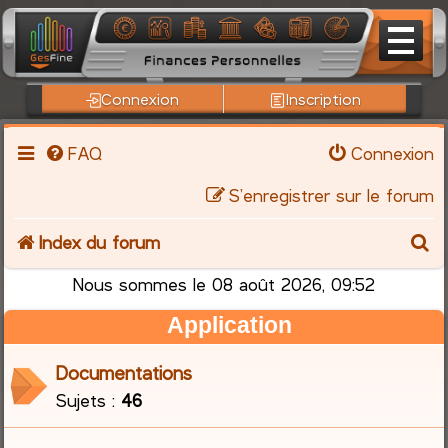
Connexion
Inscription
FAQ
Connexion
S’enregistrer sur le forum
R
Index du forum
e
Nous sommes le 08 août 2026, 09:52
Application
c
h
Documentations
Sujets :
46
e
r