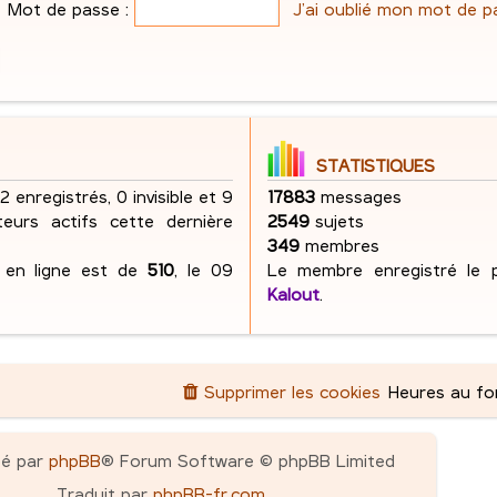
e
Mot de passe :
J’ai oublié mon mot de p
s
g
e
s
e
s
a
s
g
e
STATISTIQUES
 2 enregistrés, 0 invisible et 9
17883
messages
ateurs actifs cette dernière
2549
sujets
349
membres
s en ligne est de
510
, le 09
Le membre enregistré le p
Kalout
.
Supprimer les cookies
Heures au f
pé par
phpBB
® Forum Software © phpBB Limited
Traduit par
phpBB-fr.com