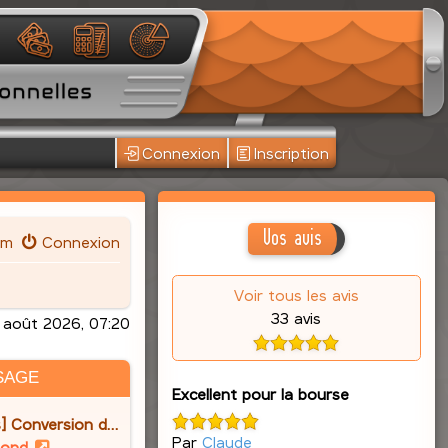
Connexion
Inscription
Vos avis
um
Connexion
Voir tous les avis
33 avis
août 2026, 07:20
SAGE
Excellent pour la bourse
] Conversion d…
Par
Claude
V
lond