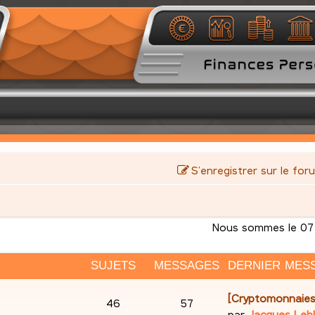
S’enregistrer sur le for
Nous sommes le 07 
SUJETS
MESSAGES
DERNIER MES
D
[Cryptomonnaies
S
M
46
57
e
par
Jacques Leb