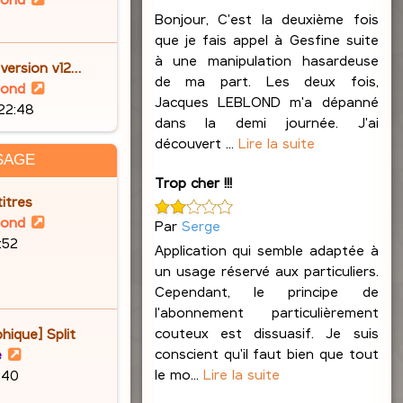
o
Bonjour, C'est la deuxième fois
2
i
que je fais appel à Gesfine suite
r
à une manipulation hasardeuse
 version v12…
l
de ma part. Les deux fois,
V
lond
e
Jacques LEBLOND m'a dépanné
o
 22:48
d
dans la demi journée. J'ai
i
e
découvert ...
Lire la suite
r
SAGE
r
l
Trop cher !!!
n
e
itres
i
d
V
lond
Par
Serge
e
e
o
6:52
r
Application qui semble adaptée à
r
i
m
un usage réservé aux particuliers.
n
r
e
Cependant, le principe de
i
l
s
l'abonnement particulièrement
e
e
s
couteux est dissuasif. Je suis
hique] Split
r
d
a
conscient qu'il faut bien que tout
V
e
m
e
g
le mo...
Lire la suite
o
9:40
e
r
e
i
s