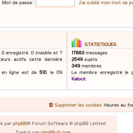
e
Mot de passe :
J’ai oublié mon mot de p
s
g
e
s
e
s
a
s
g
e
STATISTIQUES
 0 enregistré, 0 invisible et 7
17883
messages
ateurs actifs cette dernière
2549
sujets
349
membres
s en ligne est de
510
, le 09
Le membre enregistré le p
Kalout
.
Supprimer les cookies
Heures au f
pé par
phpBB
® Forum Software © phpBB Limited
Traduit par
phpBB-fr.com