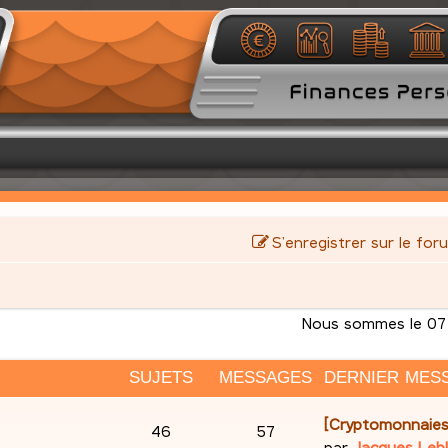
S’enregistrer sur le for
Nous sommes le 07 
SUJETS
MESSAGES
DERNIER MES
D
[Cryptomonnaies
S
M
46
57
e
par
Jacques Leb