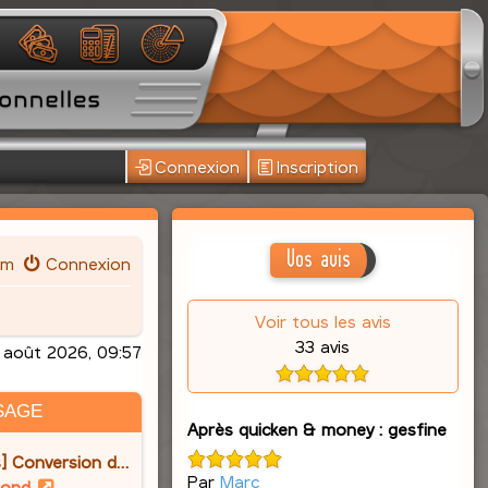
Connexion
Inscription
Vos avis
um
Connexion
Voir tous les avis
33 avis
août 2026, 09:57
SAGE
Après quicken & money : gesfine
] Conversion d…
Par
Marc
V
lond