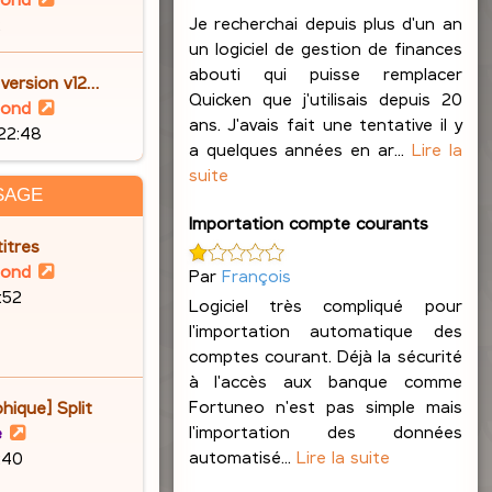
o
Je recherchai depuis plus d'un an
2
i
un logiciel de gestion de finances
r
abouti qui puisse remplacer
 version v12…
l
Quicken que j'utilisais depuis 20
V
lond
e
ans. J'avais fait une tentative il y
o
 22:48
d
a quelques années en ar...
Lire la
i
e
suite
r
SAGE
r
l
Importation compte courants
n
e
itres
i
d
V
lond
Par
François
e
e
o
6:52
r
Logiciel très compliqué pour
r
i
m
l'importation automatique des
n
r
e
comptes courant. Déjà la sécurité
i
l
s
à l'accès aux banque comme
e
e
s
Fortuneo n'est pas simple mais
hique] Split
r
d
a
l'importation des données
V
e
m
e
g
automatisé...
Lire la suite
o
9:40
e
r
e
i
s