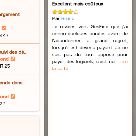
n
Excellent mais coûteux
r
s
i
l
a
argement
e
Par
Bruno
e
g
r
d
e
Je reviens vers GesFine que j'ai
V
m
e
connu quelques années avant de
o
23:47
e
r
l'abandonner, à grand regret,
i
s
n
lorsqu'il est devenu payant. Je ne
r
s
suivi des dé…
i
suis pas du tout opposé pour
l
a
V
lond
e
payer des logiciels, c'est no...
Lire
e
g
o
17:25
r
la suite
d
e
i
m
e
r
e
enda dans
r
l
s
n
e
s
V
lond
i
d
a
o
:27
e
e
g
i
r
r
e
r
m
n
l
e
i
e
s
e