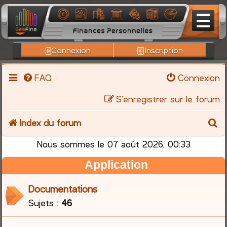
Connexion
Inscription
FAQ
Connexion
S’enregistrer sur le forum
R
Index du forum
e
Nous sommes le 07 août 2026, 00:33
Application
c
h
Documentations
Sujets :
46
e
r