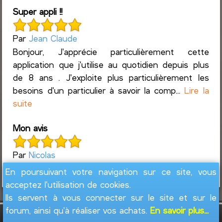
Super appli !!
Par
Jean Claude
Bonjour, J'apprécie particulièrement cette
application que j'utilise au quotidien depuis plus
de 8 ans . J'exploite plus particulièrement les
besoins d'un particulier à savoir la comp...
Lire la
suite
Mon avis
Par
Nicolas
Trop bien :)
En poursuivant votre navigation sur ce site, vous
acceptez l'utilisation de cookies.
Ils servent à vous connecter sur le site et sur le
forum, ainsi qu'à réaliser vos achats.
En savoir plus...
GesFine - Copyright © 2008 - 2026
Jacques