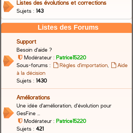
Listes des évolutions et corrections
Sujets :
143
c
h
Listes des Forums
e
Support
r
Besoin d'aide ?
Modérateur :
Patrice15220
Sous-forums :
Règles d'importation
,
Aide
à la décision
Sujets :
1430
Améliorations
Une idée d'amélioration, d'évolution pour
GesFine ...
Modérateur :
Patrice15220
Sujets :
421