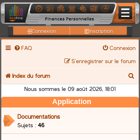
Connexion
Inscription
FAQ
Connexion
S’enregistrer sur le forum
R
Index du forum
e
Nous sommes le 09 août 2026, 18:01
Application
c
h
Documentations
Sujets :
46
e
r