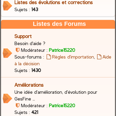
Listes des évolutions et corrections
Sujets :
143
c
h
Listes des Forums
e
Support
r
Besoin d'aide ?
Modérateur :
Patrice15220
Sous-forums :
Règles d'importation
,
Aide
à la décision
Sujets :
1430
Améliorations
Une idée d'amélioration, d'évolution pour
GesFine ...
Modérateur :
Patrice15220
Sujets :
421