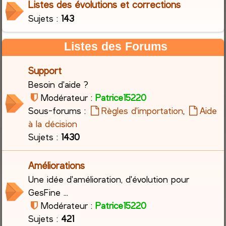
Listes des évolutions et corrections
Sujets :
143
c
h
Listes des Forums
e
Support
r
Besoin d'aide ?
Modérateur :
Patrice15220
Sous-forums :
Règles d'importation
,
Aide
à la décision
Sujets :
1430
Améliorations
Une idée d'amélioration, d'évolution pour
GesFine ...
Modérateur :
Patrice15220
Sujets :
421