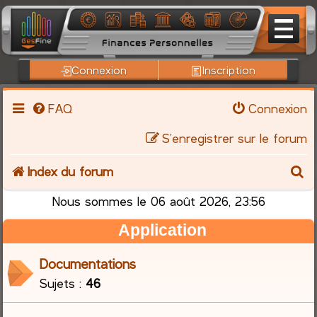
Connexion
Inscription
FAQ
Connexion
S’enregistrer sur le forum
R
Index du forum
e
Nous sommes le 06 août 2026, 23:56
Application
c
h
Documentations
Sujets :
46
e
r