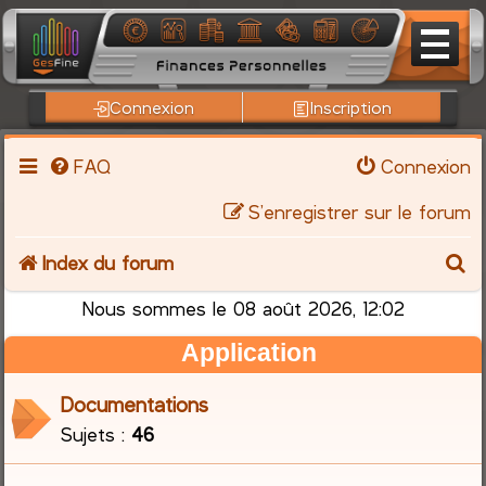
Connexion
Inscription
FAQ
Connexion
S’enregistrer sur le forum
R
Index du forum
e
Nous sommes le 08 août 2026, 12:02
Application
c
h
Documentations
Sujets :
46
e
r