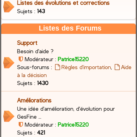
Listes des évolutions et corrections
Sujets :
143
c
h
Listes des Forums
e
Support
r
Besoin d'aide ?
Modérateur :
Patrice15220
Sous-forums :
Règles d'importation
,
Aide
à la décision
Sujets :
1430
Améliorations
Une idée d'amélioration, d'évolution pour
GesFine ...
Modérateur :
Patrice15220
Sujets :
421