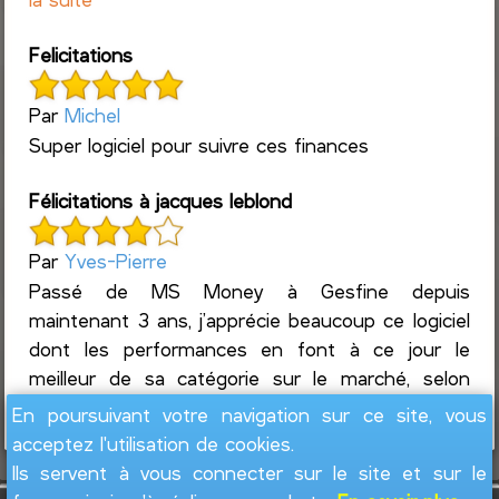
Felicitations
Par
Michel
Super logiciel pour suivre ces finances
Félicitations à jacques leblond
Par
Yves-Pierre
Passé de MS Money à Gesfine depuis
maintenant 3 ans, j’apprécie beaucoup ce logiciel
dont les performances en font à ce jour le
meilleur de sa catégorie sur le marché, selon
mon expérience assez complète...
Lire la suite
En poursuivant votre navigation sur ce site, vous
acceptez l'utilisation de cookies.
Ils servent à vous connecter sur le site et sur le