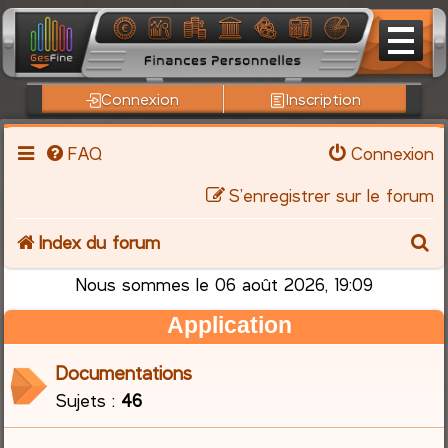
Connexion
Inscription
FAQ
Connexion
S’enregistrer sur le forum
R
Index du forum
e
Nous sommes le 06 août 2026, 19:09
Application
c
h
Documentations
Sujets :
46
e
r