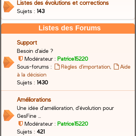
Listes des évolutions et corrections
Sujets :
143
c
h
Listes des Forums
e
Support
r
Besoin d'aide ?
Modérateur :
Patrice15220
Sous-forums :
Règles d'importation
,
Aide
à la décision
Sujets :
1430
Améliorations
Une idée d'amélioration, d'évolution pour
GesFine ...
Modérateur :
Patrice15220
Sujets :
421