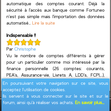
automatique des comptes courant. Déjà la
sécurité à l'accès aux banque comme Fortuneo
n'est pas simple mais l'importation des données
automatisé...
Lire la suite
Indispensable !!
Par
Christophe
Vu le nombre de comptes différents à gérer
pour un particulier comme moi intéressé par la
finance personnelle (26 comptes: courants,
PEA's, Assurance-vie, Livrets A, LDD's, FCPI,...),
ainsi que l...
Lire la suite
En poursuivant votre navigation sur ce site, vous
acceptez l'utilisation de cookies.
Ils servent à vous connecter sur le site et sur le
forum, ainsi qu'à réaliser vos achats.
En savoir plus...
GesFine - Copyright © 2008 - 2026
Jacques
Leblond