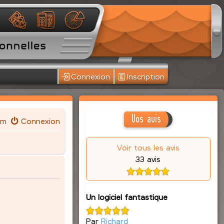
Connexion
Inscription
Vos avis
um
Connexion
Voir tous les avis
33 avis
Un logiciel fantastique
Par
Richard