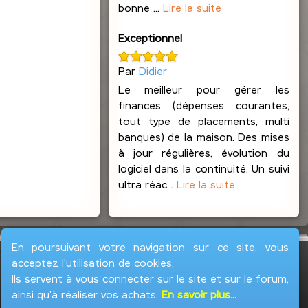
bonne ...
Lire la suite
Exceptionnel
Par
Didier
Le meilleur pour gérer les
finances (dépenses courantes,
tout type de placements, multi
banques) de la maison. Des mises
à jour régulières, évolution du
logiciel dans la continuité. Un suivi
ultra réac...
Lire la suite
En poursuivant votre navigation sur ce site, vous
acceptez l'utilisation de cookies.
Ils servent à vous connecter sur le site et sur le forum,
ainsi qu'à réaliser vos achats.
En savoir plus...