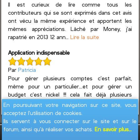
Il est curieux de lire comme tous les
contributeurs qui se sont exprimés dans cet avis
ont vécu la même expérience et apportent les
mêmes appréciations. Lâché par Money, j'ai
rapatrié en 2013 12 ann...
Lire la suite
Application indispensable
Par
Patricia
Pour gérer plusieurs comptes c'est parfait,
même pour un particulier....et pour gérer un
budget c'est nickel !!! cela fait déjà plusieurs
années que je l'utilise et j'en suis ravie.
En poursuivant votre navigation sur ce site, vous
acceptez l'utilisation de cookies.
Ils servent à vous connecter sur le site et sur le
forum, ainsi qu'à réaliser vos achats.
En savoir plus...
GesFine - Copyright © 2008 - 2026
Jacques
Leblond