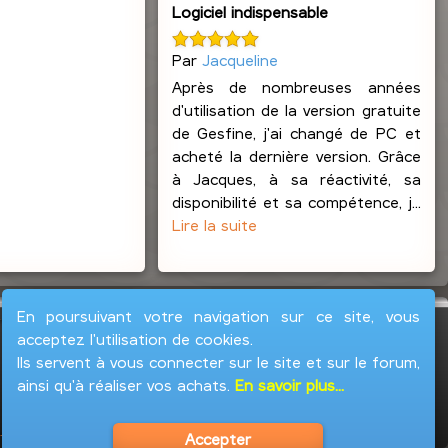
Logiciel indispensable
Par
Jacqueline
Après de nombreuses années
d'utilisation de la version gratuite
de Gesfine, j'ai changé de PC et
acheté la dernière version. Grâce
à Jacques, à sa réactivité, sa
disponibilité et sa compétence, j...
Lire la suite
En poursuivant votre navigation sur ce site, vous
acceptez l'utilisation de cookies.
Ils servent à vous connecter sur le site et sur le forum,
ainsi qu'à réaliser vos achats.
En savoir plus...
Accepter