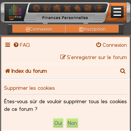
Connexion
Inscription
FAQ
Connexion
S’enregistrer sur le forum
R
Index du forum
e
Supprimer les cookies
c
Êtes-vous sûr de vouloir supprimer tous les cookies
h
de ce forum ?
e
r