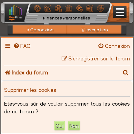
Connexion
Inscription
FAQ
Connexion
S’enregistrer sur le forum
R
Index du forum
e
Supprimer les cookies
c
Êtes-vous sûr de vouloir supprimer tous les cookies
h
de ce forum ?
e
r