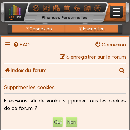
Connexion
Inscription
FAQ
Connexion
S’enregistrer sur le forum
R
Index du forum
e
Supprimer les cookies
c
Êtes-vous sûr de vouloir supprimer tous les cookies
h
de ce forum ?
e
r