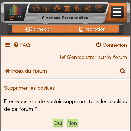
Connexion
Inscription
FAQ
Connexion
S’enregistrer sur le forum
R
Index du forum
e
Supprimer les cookies
c
Êtes-vous sûr de vouloir supprimer tous les cookies
h
de ce forum ?
e
r