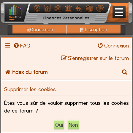
Connexion
Inscription
FAQ
Connexion
S’enregistrer sur le forum
R
Index du forum
e
Supprimer les cookies
c
Êtes-vous sûr de vouloir supprimer tous les cookies
h
de ce forum ?
e
r