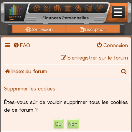
Connexion
Inscription
FAQ
Connexion
S’enregistrer sur le forum
R
Index du forum
e
Supprimer les cookies
c
Êtes-vous sûr de vouloir supprimer tous les cookies
h
de ce forum ?
e
r