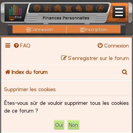
Connexion
Inscription
FAQ
Connexion
S’enregistrer sur le forum
R
Index du forum
e
Supprimer les cookies
c
Êtes-vous sûr de vouloir supprimer tous les cookies
h
de ce forum ?
e
r