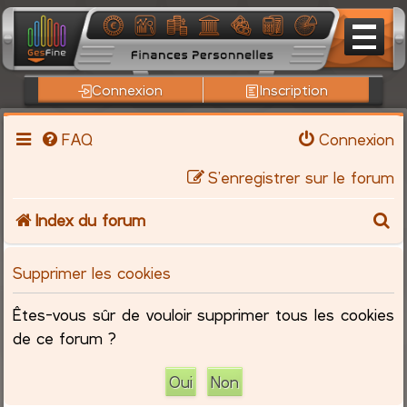
Connexion
Inscription
FAQ
Connexion
S’enregistrer sur le forum
R
Index du forum
e
Supprimer les cookies
c
Êtes-vous sûr de vouloir supprimer tous les cookies
h
de ce forum ?
e
r