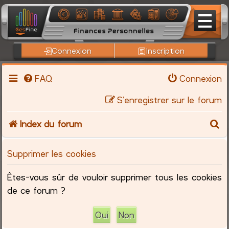
Connexion
Inscription
FAQ
Connexion
S’enregistrer sur le forum
R
Index du forum
e
Supprimer les cookies
c
Êtes-vous sûr de vouloir supprimer tous les cookies
h
de ce forum ?
e
r