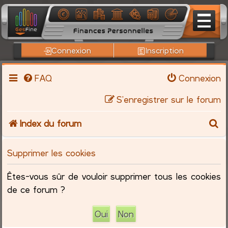
Connexion
Inscription
FAQ
Connexion
S’enregistrer sur le forum
R
Index du forum
e
Supprimer les cookies
c
Êtes-vous sûr de vouloir supprimer tous les cookies
h
de ce forum ?
e
r