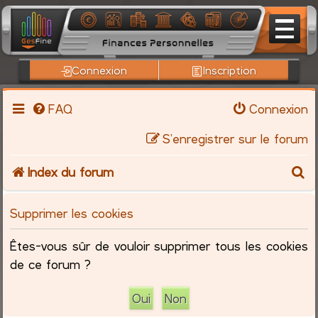
Connexion
Inscription
FAQ
Connexion
S’enregistrer sur le forum
R
Index du forum
e
Supprimer les cookies
c
Êtes-vous sûr de vouloir supprimer tous les cookies
h
de ce forum ?
e
r