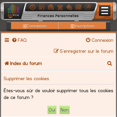
Connexion
Inscription
FAQ
Connexion
S’enregistrer sur le forum
R
Index du forum
e
Supprimer les cookies
c
Êtes-vous sûr de vouloir supprimer tous les cookies
h
de ce forum ?
e
r