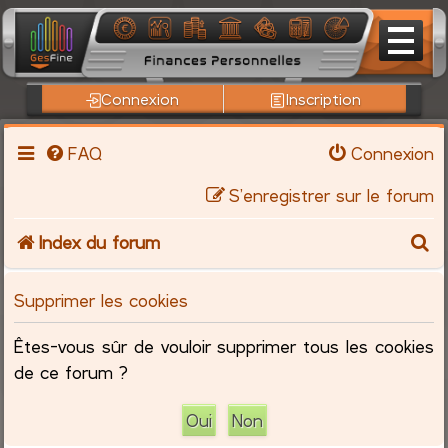
Connexion
Inscription
FAQ
Connexion
S’enregistrer sur le forum
R
Index du forum
e
Supprimer les cookies
c
Êtes-vous sûr de vouloir supprimer tous les cookies
h
de ce forum ?
e
r