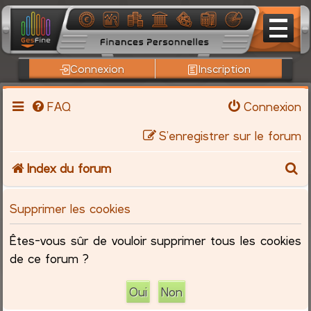
Connexion
Inscription
FAQ
Connexion
S’enregistrer sur le forum
R
Index du forum
e
Supprimer les cookies
c
Êtes-vous sûr de vouloir supprimer tous les cookies
h
de ce forum ?
e
r