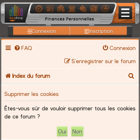
Connexion
Inscription
FAQ
Connexion
S’enregistrer sur le forum
R
Index du forum
e
Supprimer les cookies
c
Êtes-vous sûr de vouloir supprimer tous les cookies
h
de ce forum ?
e
r