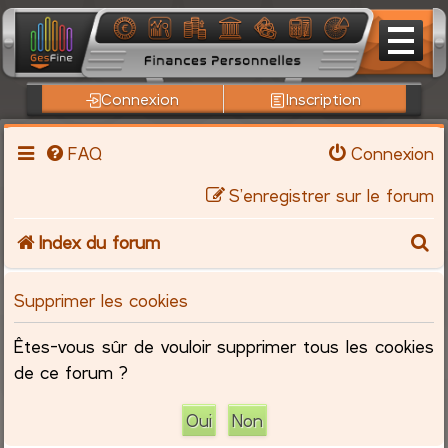
Connexion
Inscription
FAQ
Connexion
S’enregistrer sur le forum
R
Index du forum
e
Supprimer les cookies
c
Êtes-vous sûr de vouloir supprimer tous les cookies
h
de ce forum ?
e
r