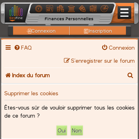
Connexion
Inscription
FAQ
Connexion
S’enregistrer sur le forum
R
Index du forum
e
Supprimer les cookies
c
Êtes-vous sûr de vouloir supprimer tous les cookies
h
de ce forum ?
e
r