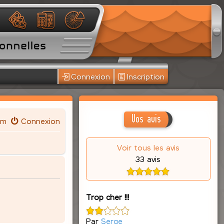
Connexion
Inscription
Vos avis
um
Connexion
Voir tous les avis
33 avis
Trop cher !!!
Par
Serge