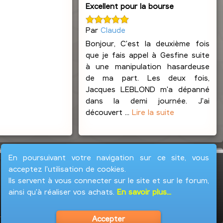
Excellent pour la bourse
Par
Claude
Bonjour, C'est la deuxième fois
que je fais appel à Gesfine suite
à une manipulation hasardeuse
de ma part. Les deux fois,
Jacques LEBLOND m'a dépanné
dans la demi journée. J'ai
découvert ...
Lire la suite
En poursuivant votre navigation sur ce site, vous
acceptez l'utilisation de cookies.
Ils servent à vous connecter sur le site et sur le forum,
ainsi qu'à réaliser vos achats.
En savoir plus...
Accepter