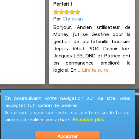
Parfait !
Par
Christian
Bonjour, Ancien utilisateur de
Money, j'utilise Gesfine pour la
gestion de portefeuille boursier
depuis début 2014. Depuis lors
Jacques LEBLOND et Patrice ont
en permanence amélioré le
logiciel. En ...
Lire la suite
En poursuivant votre navigation sur ce site, vous
acceptez l'utilisation de cookies.
Ils servent à vous connecter sur le site et sur le forum,
ainsi qu'à réaliser vos achats.
En savoir plus...
Accepter