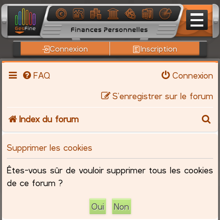
Connexion
Inscription
FAQ
Connexion
S’enregistrer sur le forum
R
Index du forum
e
Supprimer les cookies
c
Êtes-vous sûr de vouloir supprimer tous les cookies
h
de ce forum ?
e
r