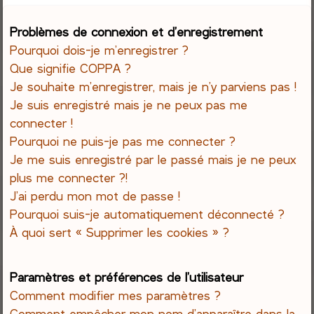
e
Problèmes de connexion et d’enregistrement
Pourquoi dois-je m’enregistrer ?
r
Que signifie COPPA ?
c
Je souhaite m’enregistrer, mais je n’y parviens pas !
Je suis enregistré mais je ne peux pas me
h
connecter !
Pourquoi ne puis-je pas me connecter ?
e
Je me suis enregistré par le passé mais je ne peux
r
plus me connecter ?!
J’ai perdu mon mot de passe !
Pourquoi suis-je automatiquement déconnecté ?
À quoi sert « Supprimer les cookies » ?
Paramètres et préférences de l’utilisateur
Comment modifier mes paramètres ?
Comment empêcher mon nom d’apparaître dans la