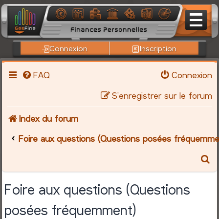
Connexion
Inscription
FAQ
Connexion
S’enregistrer sur le forum
Index du forum
Foire aux questions (Questions posées fréquemme
R
e
Foire aux questions (Questions
c
posées fréquemment)
h