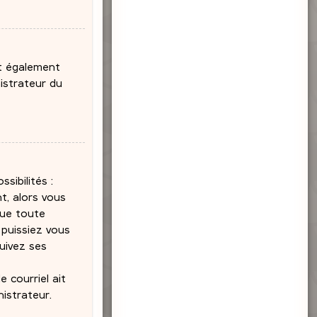
ut également
nistrateur du
sibilités :
t, alors vous
que toute
puissiez vous
suivez ses
 courriel ait
nistrateur.