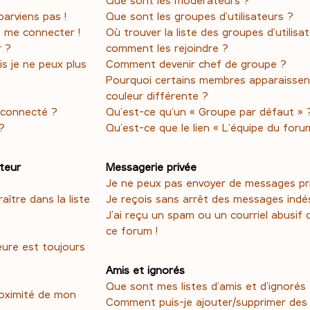
parviens pas !
Que sont les groupes d’utilisateurs ?
s me connecter !
Où trouver la liste des groupes d’utilisa
r ?
comment les rejoindre ?
is je ne peux plus
Comment devenir chef de groupe ?
Pourquoi certains membres apparaissen
couleur différente ?
éconnecté ?
Qu’est-ce qu’un « Groupe par défaut » 
?
Qu’est-ce que le lien « L’équipe du foru
ateur
Messagerie privée
Je ne peux pas envoyer de messages pri
tre dans la liste
Je reçois sans arrêt des messages indés
J’ai reçu un spam ou un courriel abusif
ce forum !
eure est toujours
Amis et ignorés
Que sont mes listes d’amis et d’ignorés
roximité de mon
Comment puis-je ajouter/supprimer des u