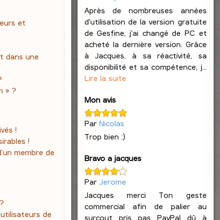
Après de nombreuses années
d'utilisation de la version gratuite
teurs et
de Gesfine, j'ai changé de PC et
acheté la dernière version. Grâce
à Jacques, à sa réactivité, sa
t dans une
disponibilité et sa compétence, j...
Lire la suite
?
m » ?
Mon avis
Par
Nicolas
vés !
Trop bien :)
irables !
 d’un membre de
Bravo a jacques
Par
Jerome
Jacques merci Ton geste
 ?
commercial afin de palier au
tilisateurs de
surcout pris pas PayPal dû à