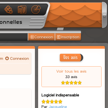
Connexion
Inscription
Vos avis
um
Connexion
Voir tous les avis
33 avis
Logiciel indispensable
Par
Jacqueline