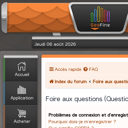
Jeudi 06 août 2026
Accès rapide
FAQ
Accueil
Index du forum
Foire aux quest
Application
Foire aux questions (Quest
Problèmes de connexion et d’enregis
Acheter
Pourquoi dois-je m’enregistrer ?
Que signifie COPPA ?