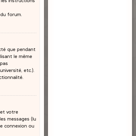
 les instructions
 du forum.
ecté que pendant
ilisant le même
 pas
iversité, etc.).
tionnalité.
et votre
 des messages (lu
 de connexion ou