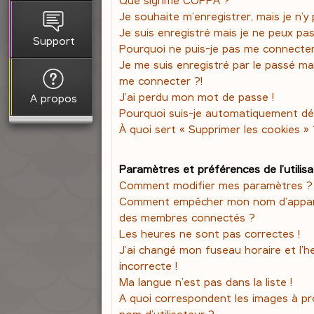
Je souhaite m’enregistrer, mais je n’y 
Je suis enregistré mais je ne peux pa
Support
Pourquoi ne puis-je pas me connecte
Je me suis enregistré par le passé ma
me connecter ?!
J’ai perdu mon mot de passe !
A propos
Pourquoi suis-je automatiquement d
À quoi sert « Supprimer les cookies » 
Paramètres et préférences de l’utilis
Comment modifier mes paramètres ?
Comment empêcher mon nom d’apparaî
des membres connectés ?
Les heures ne sont pas correctes !
J’ai changé mon fuseau horaire et l’h
incorrecte !
Ma langue n’est pas dans la liste !
A quoi correspondent les images à p
nom d’utilisateur ?