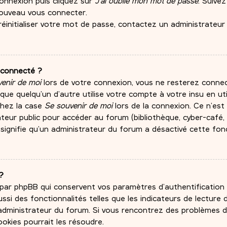
connexion puis cliquez sur
J’ai oublié mon mot de passe
. Suivez
nouveau vous connecter.
réinitialiser votre mot de passe, contactez un administrateur
éconnecté ?
enir de moi
lors de votre connexion, vous ne resterez conn
e quelqu’un d’autre utilise votre compte à votre insu en ut
chez la case
Se souvenir de moi
lors de la connexion. Ce n’est
eur public pour accéder au forum (bibliothèque, cyber-café, un
signifie qu’un administrateur du forum a désactivé cette fonc
?
 par phpBB qui conservent vos paramètres d’authentification 
ssi des fonctionnalités telles que les indicateurs de lecture
n administrateur du forum. Si vous rencontrez des problèmes
okies pourrait les résoudre.