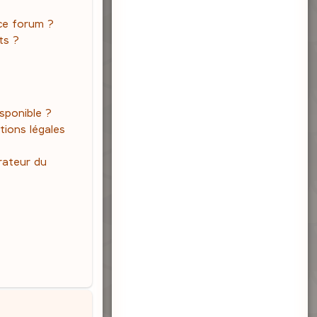
 ce forum ?
ts ?
isponible ?
tions légales
rateur du