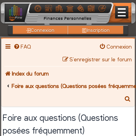
Connexion
Inscription
FAQ
Connexion
S’enregistrer sur le forum
Index du forum
Foire aux questions (Questions posées fréquemme
R
e
Foire aux questions (Questions
c
posées fréquemment)
h