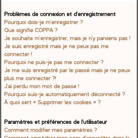
e
Problèmes de connexion et d’enregistrement
Pourquoi dois-je m’enregistrer ?
r
Que signifie COPPA ?
c
Je souhaite m’enregistrer, mais je n’y parviens pas !
Je suis enregistré mais je ne peux pas me
h
connecter !
Pourquoi ne puis-je pas me connecter ?
e
Je me suis enregistré par le passé mais je ne peux
r
plus me connecter ?!
J’ai perdu mon mot de passe !
Pourquoi suis-je automatiquement déconnecté ?
À quoi sert « Supprimer les cookies » ?
Paramètres et préférences de l’utilisateur
Comment modifier mes paramètres ?
Comment empêcher mon nom d’apparaître dans la