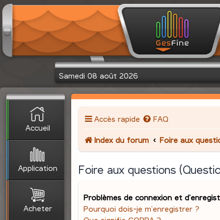
Samedi 08 août 2026
Accès rapide
FAQ
Accueil
Index du forum
Foire aux quest
Application
Foire aux questions (Quest
Problèmes de connexion et d’enregis
Acheter
Pourquoi dois-je m’enregistrer ?
Que signifie COPPA ?