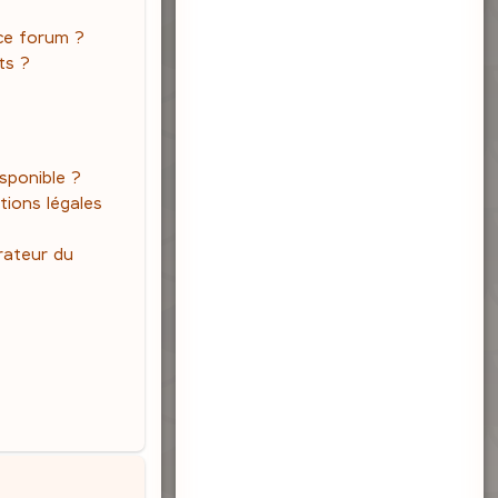
 ce forum ?
ts ?
isponible ?
tions légales
rateur du