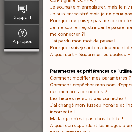
Je souhaite m’enregistrer, mais je n’y 
Je suis enregistré mais je ne peux pa
Support
Pourquoi ne puis-je pas me connecte
Je me suis enregistré par le passé ma
me connecter ?!
J’ai perdu mon mot de passe !
A propos
Pourquoi suis-je automatiquement d
À quoi sert « Supprimer les cookies » 
Paramètres et préférences de l’utilis
Comment modifier mes paramètres ?
Comment empêcher mon nom d’apparaî
des membres connectés ?
Les heures ne sont pas correctes !
J’ai changé mon fuseau horaire et l’h
incorrecte !
Ma langue n’est pas dans la liste !
A quoi correspondent les images à p
nom d’utilisateur ?