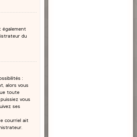
ut également
nistrateur du
sibilités :
t, alors vous
que toute
puissiez vous
suivez ses
 courriel ait
nistrateur.