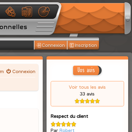
Connexion
Inscription
Vos avis
um
Connexion
Voir tous les avis
33 avis
Respect du client
Par
Robert