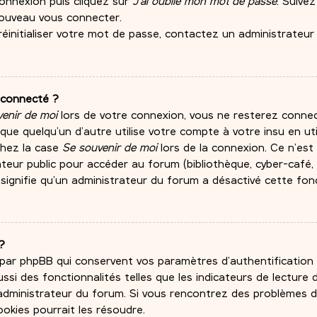
connexion puis cliquez sur
J’ai oublié mon mot de passe
. Suivez
nouveau vous connecter.
réinitialiser votre mot de passe, contactez un administrateur
éconnecté ?
enir de moi
lors de votre connexion, vous ne resterez conn
e quelqu’un d’autre utilise votre compte à votre insu en ut
chez la case
Se souvenir de moi
lors de la connexion. Ce n’est
eur public pour accéder au forum (bibliothèque, cyber-café, un
signifie qu’un administrateur du forum a désactivé cette fonc
?
 par phpBB qui conservent vos paramètres d’authentification 
ssi des fonctionnalités telles que les indicateurs de lecture
n administrateur du forum. Si vous rencontrez des problèmes
okies pourrait les résoudre.