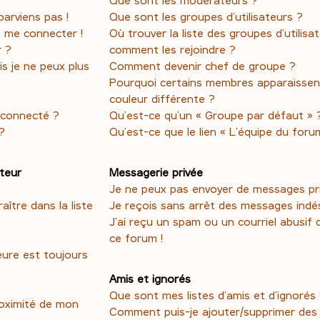
parviens pas !
Que sont les groupes d’utilisateurs ?
s me connecter !
Où trouver la liste des groupes d’utilisa
r ?
comment les rejoindre ?
is je ne peux plus
Comment devenir chef de groupe ?
Pourquoi certains membres apparaissen
couleur différente ?
éconnecté ?
Qu’est-ce qu’un « Groupe par défaut » 
?
Qu’est-ce que le lien « L’équipe du foru
ateur
Messagerie privée
Je ne peux pas envoyer de messages pri
tre dans la liste
Je reçois sans arrêt des messages indés
J’ai reçu un spam ou un courriel abusif
ce forum !
eure est toujours
Amis et ignorés
Que sont mes listes d’amis et d’ignorés
roximité de mon
Comment puis-je ajouter/supprimer des u