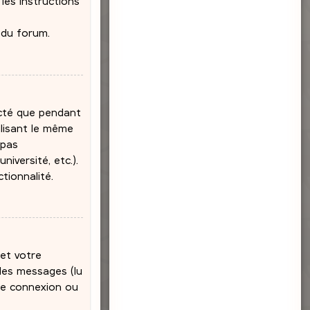
 les instructions
 du forum.
ecté que pendant
ilisant le même
 pas
iversité, etc.).
tionnalité.
et votre
 des messages (lu
 de connexion ou